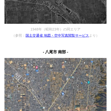
1948年（昭和23年）の同エリア
（参照：
国土交通省 地図・空中写真閲覧サービス
より）
- 八尾市 南部 -