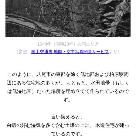
1948年（昭和23年）の同エリア
（参照：
国土交通省 地図・空中写真閲覧サービス
より）
このように、八尾市の東部を除く低地部および柏原駅周
辺にある住宅地の多くが、
もともと、水田地帯（もしく
は低湿地帯）だった場所を埋め立てて作られているので
す。
言い換えると、
白蟻の好む湿気を多く含む土壌の上に、
木造住宅が建っ
ているのです。