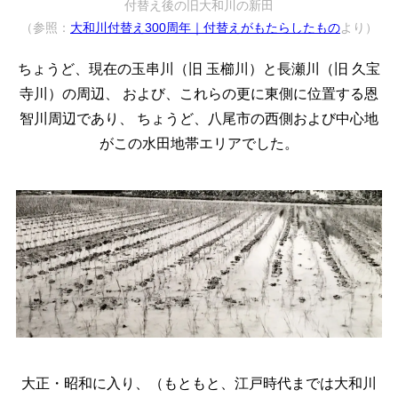
付替え後の旧大和川の新田
（参照：
大和川付替え300周年｜付替えがもたらしたもの
より）
ちょうど、現在の玉串川（旧 玉櫛川）と長瀬川（旧 久宝
寺川）の周辺、
および、これらの更に東側に位置する恩
智川周辺であり、
ちょうど、八尾市の西側および中心地
がこの水田地帯エリアでした。
大正・昭和に入り、（もともと、江戸時代までは大和川