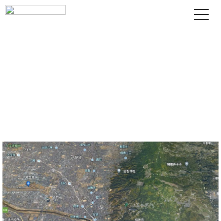
八尾市・柏原市の白蟻リスクと白蟻
予防・対策費用
株式会社テコラは、八尾市・柏原市において
10年保証付
きシロアリ対策を行う白蟻予防工事専門業者です。