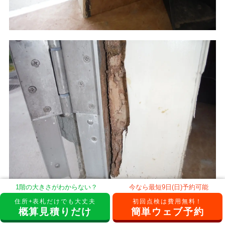
1階の大きさがわからない？
今なら最短9日(日)予約可能
住所+表札だけでも大丈夫
初回点検は費用無料！
また、庭や敷地内の木製の杭などが餌場となっている場
概算見積りだけ
簡単ウェブ予約
合もよく見受けられます。