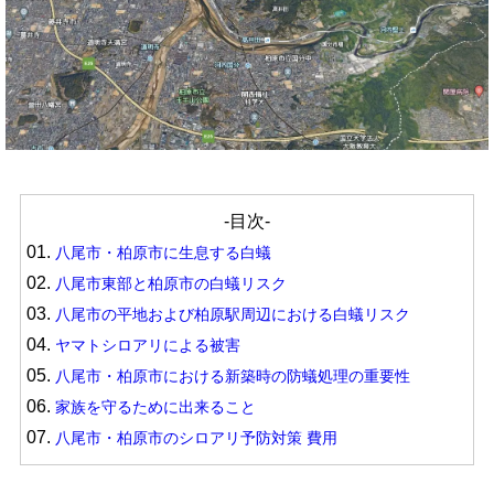
-目次-
01.
八尾市・柏原市に生息する白蟻
02.
八尾市東部と柏原市の白蟻リスク
03.
八尾市の平地および柏原駅周辺における白蟻リスク
04.
ヤマトシロアリによる被害
05.
八尾市・柏原市における新築時の防蟻処理の重要性
06.
家族を守るために出来ること
07.
八尾市・柏原市のシロアリ予防対策 費用