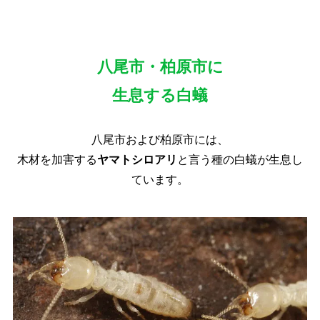
八尾市・柏原市に
生息する白蟻
八尾市および柏原市には、
木材を加害する
ヤマトシロアリ
と言う種の白蟻が生息し
ています。