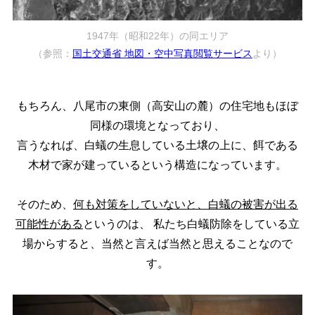
1947年（昭和22年）の同エリア
（参照：
国土交通省 地図・空中写真閲覧サービス
より）
もちろん、八尾市の東側（高安山の麓）の住宅地もほぼ
同様の環境となっており、
言うなれば、白蟻の生息している土壌の上に、餌である
木材で家が建っているという構造になっています。
そのため、
何も対策をしていないと、白蟻の被害が出る
可能性がある
というのは、
私たち白蟻防除をしている立
場からすると、当然と言えば当然と思えることなので
す。