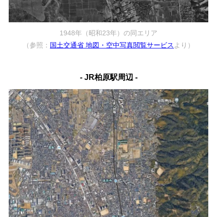
1948年（昭和23年）の同エリア
（参照：
国土交通省 地図・空中写真閲覧サービス
より）
- JR柏原駅周辺 -