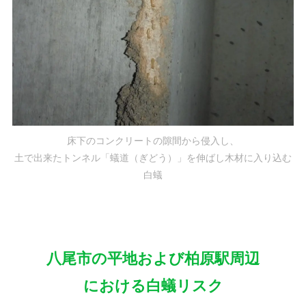
床下のコンクリートの隙間から侵入し、
土で出来たトンネル「蟻道（ぎどう）」を伸ばし木材に入り込む
白蟻
八尾市の平地および柏原駅周辺
における白蟻リスク