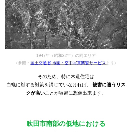
1947年（昭和22年）の同エリア
（参照：
国土交通省 地図・空中写真閲覧サービス
より）
そのため、特に木造住宅は
白蟻に対する対策を講じていなければ、
被害に遭うリス
クが高い
ことが容易に想像出来ます。
吹田市南部の低地における