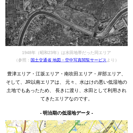
1948年（昭和23年）は水田地帯だった同エリア
（参照：
国土交通省 地図・空中写真閲覧サービス
より）
豊津エリア・江坂エリア・南吹田エリア・岸部エリア、
そして、JR以南エリアは、
元々、水はけの悪い低湿地の
土地でもあったため、
長きに渡り、水田として利用され
てきたエリアなのです。
- 明治期の低湿地データ -