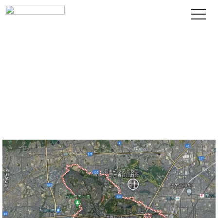
吹田市の白蟻リスクと白蟻予防・対
策費用
株式会社テコラは、吹田市において
10年保証付きシロア
リ対策を行う白蟻予防工事専門業者です。