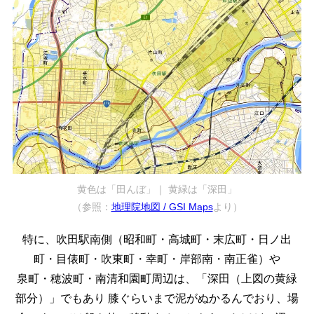
黄色は「田んぼ」｜ 黄緑は「深田」
（参照：
地理院地図 / GSI Maps
より）
特に、吹田駅南側（昭和町・高城町・末広町・日ノ出
町・目俵町・吹東町・幸町・岸部南・南正雀）や
泉町・穂波町・南清和園町周辺は、「深田（上図の黄緑
部分）」でもあり
膝ぐらいまで泥がぬかるんでおり、場