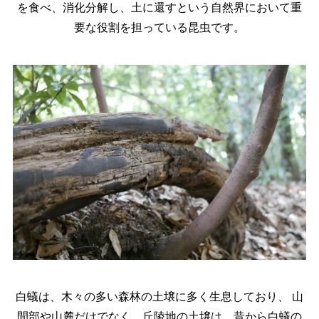
を食べ、消化分解し、土に還すという
自然界において重
要な役割を担っている昆虫です。
白蟻は、木々の多い森林の土壌に多く生息しており、
山
間部や山麓だけでなく、
丘陵地の土壌は、昔から白蟻の