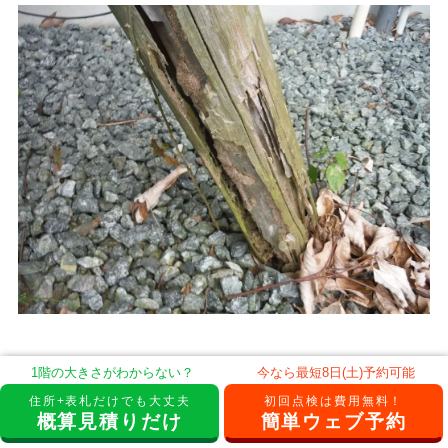
1階の大きさがわからない？
今なら最短8日(土)予約可能
住所+表札だけでも大丈夫
初回点検は費用無料！
新築時の防蟻処理の必要性
概算見積りだけ
簡単ウェブ予約