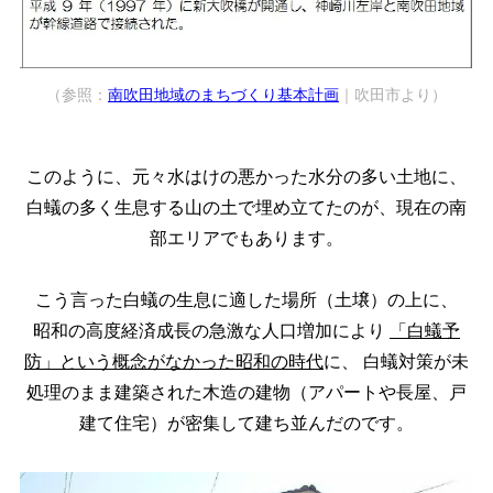
（参照：
南吹田地域のまちづくり基本計画
｜吹田市より）
このように、元々水はけの悪かった水分の多い土地に、
白蟻の多く生息する山の土で埋め立てたのが、現在の南
部エリアでもあります。
こう言った白蟻の生息に適した場所（土壌）の上に、
昭和の高度経済成長の急激な人口増加により
「白蟻予
防」という概念がなかった昭和の時代
に、
白蟻対策が未
処理のまま建築された木造の建物（アパートや長屋、戸
建て住宅）が密集して建ち並んだのです。